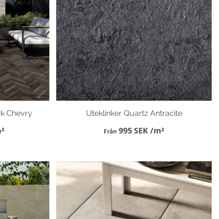
rk Chevry
Uteklinker Quartz Antracite
²
995 SEK /m²
Från