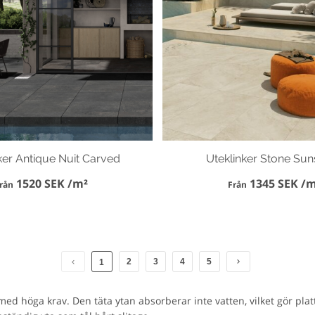
ker Antique Nuit Carved
Uteklinker Stone Su
1520 SEK /m²
1345 SEK /m
rån
Från
2
3
4
5
1
d höga krav. Den täta ytan absorberar inte vatten, vilket gör platt