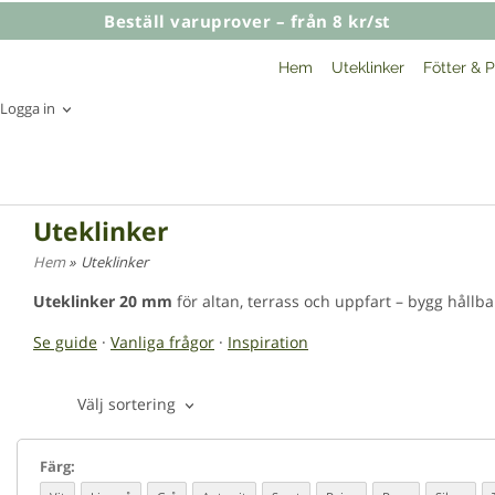
Beställ varuprover – från 8 kr/st
Hem
Uteklinker
Fötter & P
Logga in
Uteklinker
Hem
»
Uteklinker
Uteklinker 20 mm
för altan, terrass och uppfart – bygg hållbar
Se guide
·
Vanliga frågor
·
Inspiration
Välj sortering
Färg: