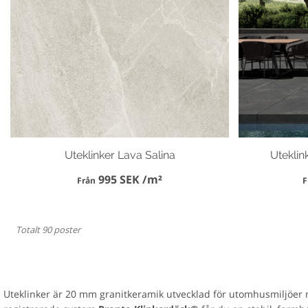
Uteklinker Lava Salina
Uteklin
995 SEK /m²
Från
F
Totalt 90 poster
Uteklinker är 20 mm granitkeramik utvecklad för utomhusmiljöer me