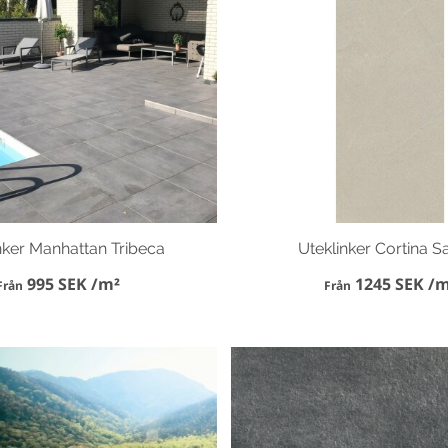
nker Manhattan Tribeca
Uteklinker Cortina S
995 SEK /m²
1245 SEK /m
Från
Från