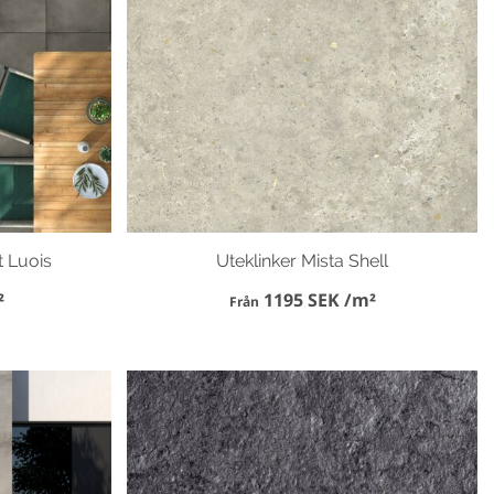
t Luois
Uteklinker Mista Shell
²
1195 SEK /m²
Från