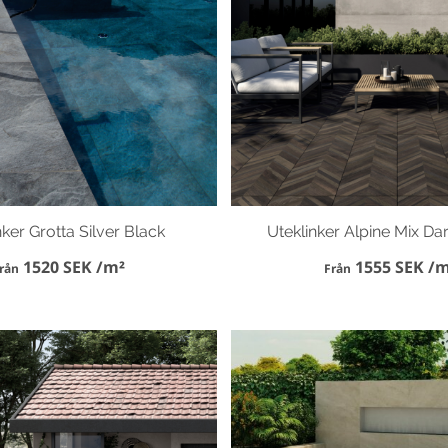
nker Grotta Silver Black
Uteklinker Alpine Mix Da
1520 SEK /m²
1555 SEK /m
rån
Från