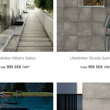
klinker Albero Gelso
Uteklinker Strada Sain
995 SEK /m²
995 SEK /m
Från
Från