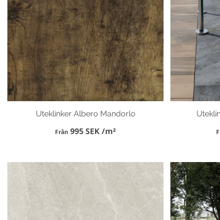
Uteklinker Albero Mandorlo
Utekli
995 SEK /m²
Från
F