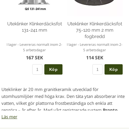
Uteklinker Klinkerdäcksfot
Uteklinker Klinkerdäcksfot
131-241 mm
75-120 mm 2 mm
fogbredd
I lager - Levereras normalt inom 2-
I lager - Levereras normalt inom 2-
5 arbetsdagar
5 arbetsdagar
167 SEK
114 SEK
Köp
Köp
Uteklinker är 20 mm granitkeramik utvecklad för
utomhusmiljöer med höga krav. Den täta ytan absorberar inte
vatten, vilket gör plattorna frostbeständiga och enkla att
rengöra – år efter år. Med vårt registrerade system
Pronto
Läs mer
Klinkerdäck®
får du en stabil, formbeständig yta som tål hårt
slitage.