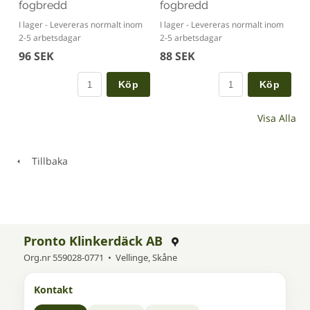
fogbredd
fogbredd
I lager - Levereras normalt inom
I lager - Levereras normalt inom
2-5 arbetsdagar
2-5 arbetsdagar
96 SEK
88 SEK
Köp
Köp
Visa Alla
Tillbaka
Pronto Klinkerdäck AB
Org.nr 559028-0771 • Vellinge, Skåne
Kontakt