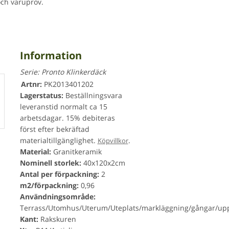
och varuprov.
Information
Serie:
Pronto Klinkerdäck
Artnr:
PK2013401202
Lagerstatus:
Beställningsvara
leveranstid normalt ca 15
arbetsdagar. 15% debiteras
först efter bekräftad
materialtillgänglighet.
.
Köpvillkor
Material:
Granitkeramik
Nominell storlek:
40x120x2cm
Antal per förpackning:
2
m2/förpackning:
0,96
Användningsområde:
Terrass/Utomhus/Uterum/Uteplats/markläggning/gångar/upp
Kant:
Rakskuren