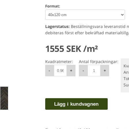
Format:
Lagerstatus:
Beställningsvara leveranstid 
debiteras först efter bekräftad materialtill
1555 SEK /m²
Kvadratmeter:
Antal förpackningar:
Kv
-
+
-
+
An
To
S
Lägg i kundvagnen