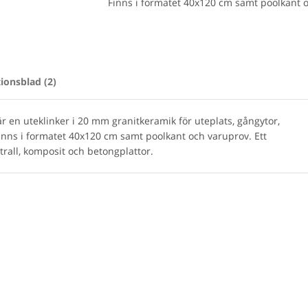
Finns i formatet 40x120 cm samt poolkant 
ionsblad (2)
r en uteklinker i 20 mm granitkeramik för uteplats, gångytor,
nns i formatet 40x120 cm samt poolkant och varuprov. Ett
ll trall, komposit och betongplattor.