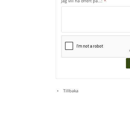
Jag vill ha offert på...:
*
Tillbaka