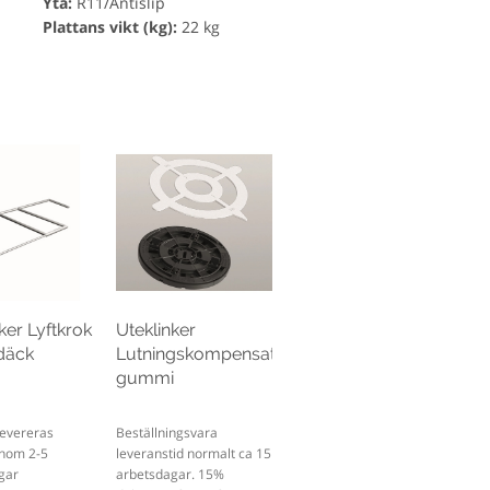
Yta:
R11/Antislip
Plattans vikt (kg):
22 kg
ker Lyftkrok
Uteklinker
rdäck
Lutningskompensator
gummi
 Levereras
Beställningsvara
inom 2-5
leveranstid normalt ca 15
gar
arbetsdagar. 15%