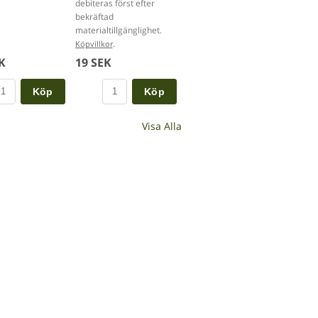
debiteras först efter
bekräftad
materialtillgänglighet.
.
Köpvillkor
K
19 SEK
Köp
Köp
Visa Alla