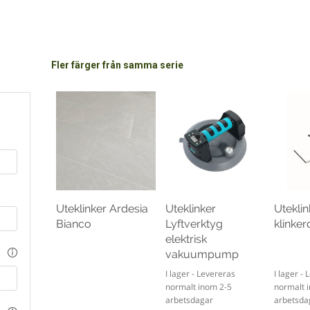
Fler färger från samma serie
Uteklinker Ardesia
Uteklinker
Uteklin
Bianco
Lyftverktyg
klinke
elektrisk
vakuumpump
I lager - Levereras
I lager -
normalt inom 2-5
normalt 
arbetsdagar
arbetsda