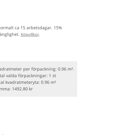
normalt ca 15 arbetsdagar. 15%
gänglighet.
.
Köpvillkor
adratmeter per förpackning: 0.96 m².
tal valda förpackningar:
1 st
tal kvadratmeteryta:
0.96 m²
umma:
1492.80
kr