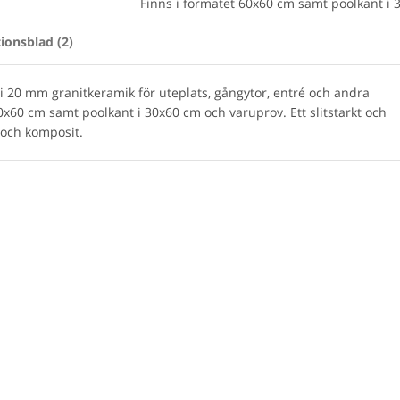
Finns i formatet 60x60 cm samt poolkant i 
ionsblad (2)
r i 20 mm granitkeramik för uteplats, gångytor, entré och andra
x60 cm samt poolkant i 30x60 cm och varuprov. Ett slitstarkt och
n och komposit.