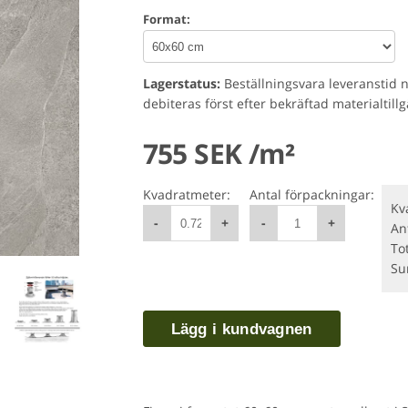
Format:
Lagerstatus:
Beställningsvara leveranstid 
debiteras först efter bekräftad materialtill
755 SEK /m²
Kvadratmeter:
Antal förpackningar:
Kv
-
+
-
+
An
To
S
Lägg i kundvagnen