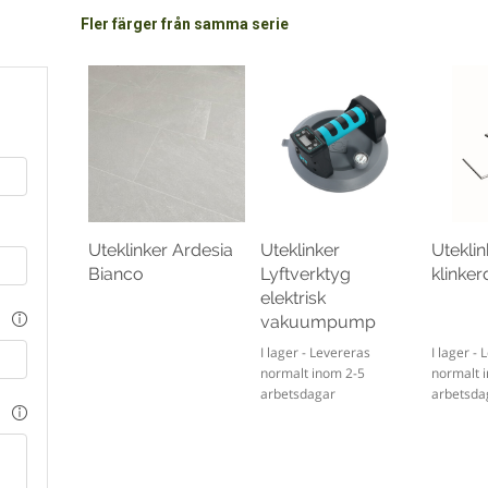
Fler färger från samma serie
Uteklinker Ardesia
Uteklinker
Uteklin
Bianco
Lyftverktyg
klinke
elektrisk
vakuumpump
I lager - Levereras
I lager -
normalt inom 2-5
normalt 
arbetsdagar
arbetsda