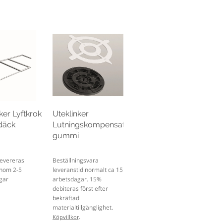
ker Lyftkrok
Uteklinker
rdäck
Lutningskompensator
gummi
 Levereras
Beställningsvara
inom 2-5
leveranstid normalt ca 15
gar
arbetsdagar. 15%
debiteras först efter
bekräftad
materialtillgänglighet.
.
Köpvillkor