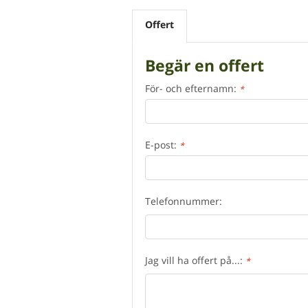
Offert
Begär en offert
För- och efternamn:
*
E-post:
*
Telefonnummer:
Jag vill ha offert på...:
*