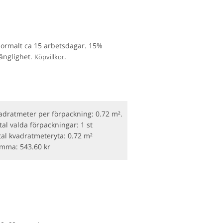
normalt ca 15 arbetsdagar. 15%
gänglighet.
.
Köpvillkor
adratmeter per förpackning: 0.72 m².
tal valda förpackningar:
1 st
tal kvadratmeteryta:
0.72 m²
umma:
543.60
kr