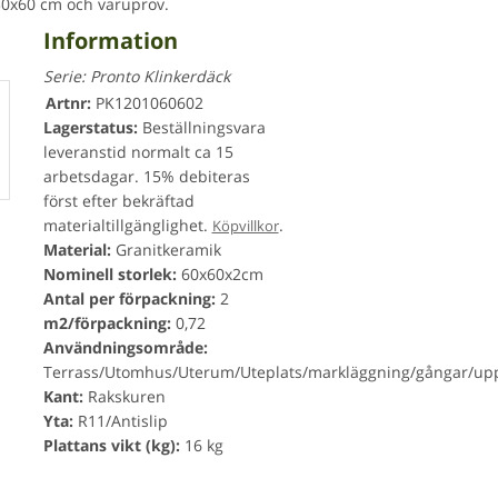
30x60 cm och varuprov.
Information
Serie:
Pronto Klinkerdäck
Artnr:
PK1201060602
Lagerstatus:
Beställningsvara
leveranstid normalt ca 15
arbetsdagar. 15% debiteras
först efter bekräftad
materialtillgänglighet.
.
Köpvillkor
Material:
Granitkeramik
Nominell storlek:
60x60x2cm
Antal per förpackning:
2
m2/förpackning:
0,72
Användningsområde:
Terrass/Utomhus/Uterum/Uteplats/markläggning/gångar/upp
Kant:
Rakskuren
Yta:
R11/Antislip
Plattans vikt (kg):
16 kg