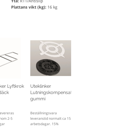
Yta:
R11/Antislip
Plattans vikt (kg):
16 kg
ker Lyftkrok
Uteklinker
rdäck
Lutningskompensator
gummi
 Levereras
Beställningsvara
inom 2-5
leveranstid normalt ca 15
gar
arbetsdagar. 15%