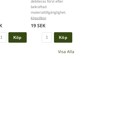
debiteras först efter
bekräftad
materialtillgänglighet.
.
Köpvillkor
K
19 SEK
Köp
Köp
Visa Alla