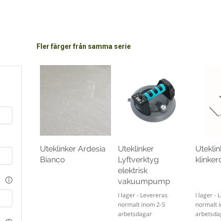
Fler färger från samma serie
Uteklinker Ardesia
Uteklinker
Uteklin
Bianco
Lyftverktyg
klinke
elektrisk
vakuumpump
I lager - Levereras
I lager -
normalt inom 2-5
normalt 
arbetsdagar
arbetsda