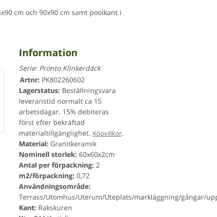
45x90 cm och 90x90 cm samt poolkant i
Information
Serie:
Pronto Klinkerdäck
Artnr:
PK802260602
Lagerstatus:
Beställningsvara
leveranstid normalt ca 15
arbetsdagar. 15% debiteras
först efter bekräftad
materialtillgänglighet.
.
Köpvillkor
Material:
Granitkeramik
Nominell storlek:
60x60x2cm
Antal per förpackning:
2
m2/förpackning:
0,72
Användningsområde:
Terrass/Utomhus/Uterum/Uteplats/markläggning/gångar/upp
Kant:
Rakskuren