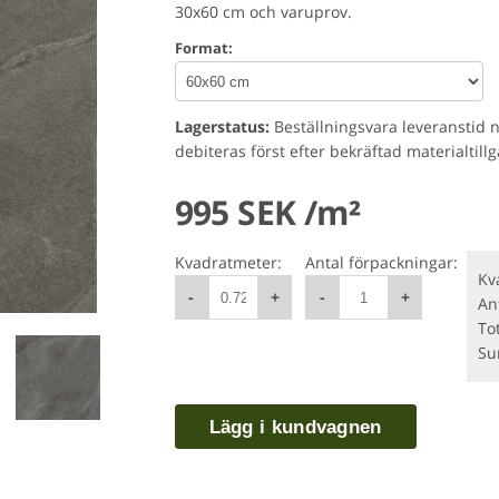
30x60 cm och varuprov.
Format:
Lagerstatus:
Beställningsvara leveranstid 
debiteras först efter bekräftad materialtill
995 SEK /m²
Kvadratmeter:
Antal förpackningar:
Kv
-
+
-
+
An
To
S
Lägg i kundvagnen