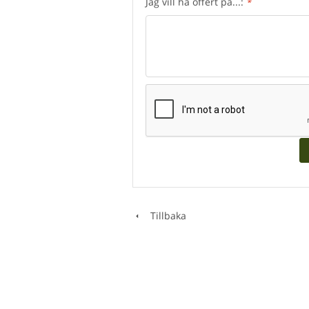
Jag vill ha offert på...:
*
Tillbaka