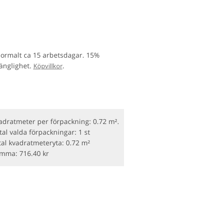
normalt ca 15 arbetsdagar. 15%
gänglighet.
.
Köpvillkor
adratmeter per förpackning: 0.72 m².
tal valda förpackningar:
1 st
tal kvadratmeteryta:
0.72 m²
umma:
716.40
kr