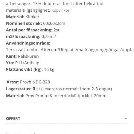
arbetsdagar. 15% debiteras först efter bekräftad
materialtillgänglighet.
.
Köpvillkor
Material:
Klinker
Nominell storlek:
60x60x2cm
Antal per förpackning:
2st
m2/förpackning:
0,72m2
Användningsområde:
Terrass/Utomhus/Uterum/Uteplats/markläggning/gångar/uppfa
Kant:
Rakskuren
Yta:
R11/Antislip
Plattans vikt (kg):
16 kg
Artnr:
Provbit-DC-328
0
Lagerstatus:
st
(Levereras normalt inom 2-3 dagar)
Material:
Prov Pronto Klinkerdäck® tjocklek 20mm
OFFERT