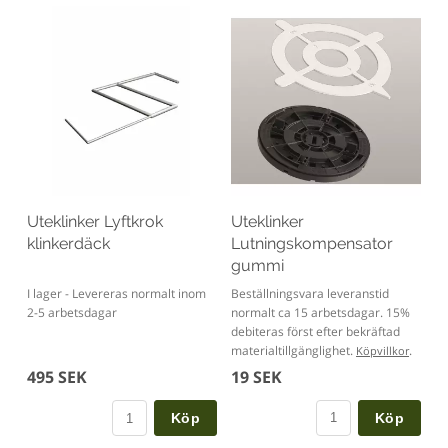
Uteklinker
Uteklinker Lyftkrok
Lutningskompensator
klinkerdäck
gummi
Beställningsvara leveranstid
I lager - Levereras normalt inom
normalt ca 15 arbetsdagar. 15%
2-5 arbetsdagar
debiteras först efter bekräftad
materialtillgänglighet.
.
Köpvillkor
19 SEK
495 SEK
Köp
Köp